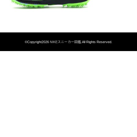
©Copyright2026
NIKEスニーカー図鑑
.All Rights Reserved.