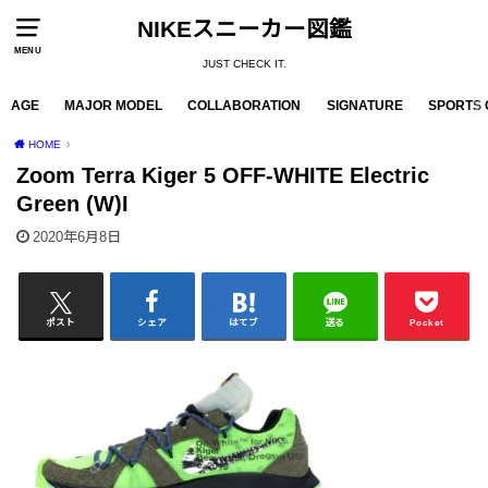
NIKEスニーカー図鑑
MENU
JUST CHECK IT.
AGE
MAJOR MODEL
COLLABORATION
SIGNATURE
SPORTS 
HOME
Zoom Terra Kiger 5 OFF-WHITE Electric
Green (W)I
2020年6月8日
ポスト
シェア
はてブ
送る
Pocket