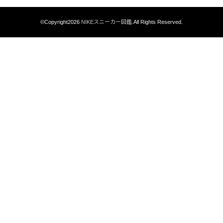
©Copyright2026
NIKEスニーカー図鑑
.All Rights Reserved.