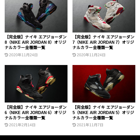
【完全版】ナイキ エアジョーダン
【完全版】ナイキ エアジョーダン
8（NIKE AIR JORDAN 8）オリジ
7（NIKE AIR JORDAN 7）オリジ
ナルカラー全種類一覧
ナルカラー全種類一覧
2020年11月24日
2020年11月24日
【完全版】ナイキ エアジョーダン
【完全版】ナイキ エアジョーダン
6（NIKE AIR JORDAN 6）オリジ
5（NIKE AIR JORDAN 5）オリジ
ナルカラー全種類一覧
ナルカラー全種類一覧
2021年2月14日
2021年11月7日