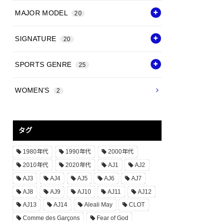
MAJOR MODEL
20
SIGNATURE
20
SPORTS GENRE
25
WOMEN’S
2
タグ
1980年代
1990年代
2000年代
2010年代
2020年代
AJ1
AJ2
AJ3
AJ4
AJ5
AJ6
AJ7
AJ8
AJ9
AJ10
AJ11
AJ12
AJ13
AJ14
Aleali May
CLOT
Comme des Garçons
Fear of God