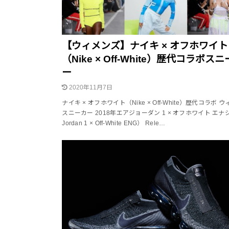
【ウィメンズ】ナイキ × オフホワイト
（Nike × Off-White）歴代コラボス
ー
2020年11月7日
ナイキ × オフホワイト（Nike × Off-White）歴代コラボ 
スニーカー 2018年エアジョーダン 1 × オフホワイト エナジ
Jordan 1 × Off-White ENG） Rele…