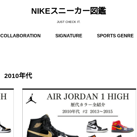
NIKEスニーカー図鑑
JUST CHECK IT.
COLLABORATION
SIGNATURE
SPORTS GENRE
Supreme
Stüssy
Off-White
Travis Scott
Fear of God
COMME des GARÇONS
Undercover
Fragment Design
Sacai
Others
Michael Jordan
Anfernee “Penny” Hardaway
Charles Barkley
Kobe Bryant
LeBron James
Kyrie Irving
Kevin Durant
Others
Basketball
Running
Skateboarding / N
Trainning
Soccer
Outdoor / NIKE A
2010年代