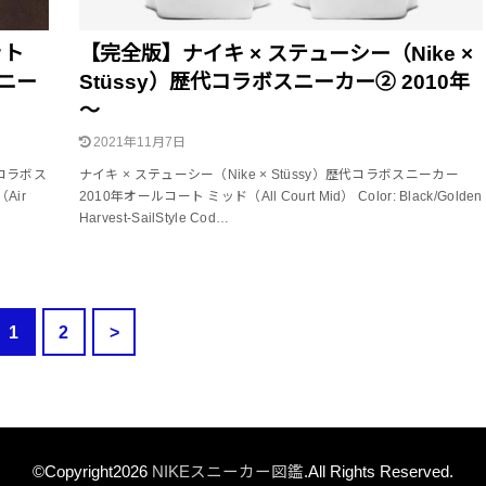
ット
【完全版】ナイキ × ステューシー（Nike ×
スニー
Stüssy）歴代コラボスニーカー② 2010年
～
2021年11月7日
歴代コラボス
ナイキ × ステューシー（Nike × Stüssy）歴代コラボスニーカー
Air
2010年オールコート ミッド（All Court Mid） Color: Black/Golden
Harvest-SailStyle Cod…
1
2
>
©Copyright2026
NIKEスニーカー図鑑
.All Rights Reserved.