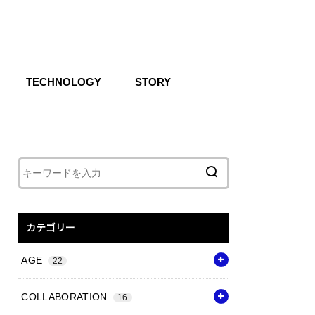
TECHNOLOGY
STORY
IKE SB
CG
Air
React
Shoxs
Zoom X
Vapor Weave
Flyknit
カテゴリー
AGE
22
COLLABORATION
16