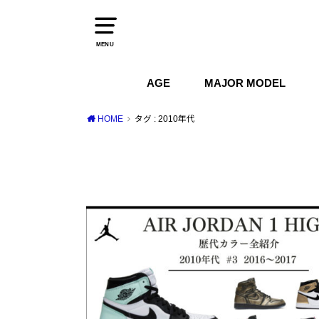
MENU
AGE
MAJOR MODEL
1970s
1980s
1990s
2000s
2010s
2020s
Air Jordan
Air Max
Air Force 1
Dunk
HOME
タグ : 2010年代