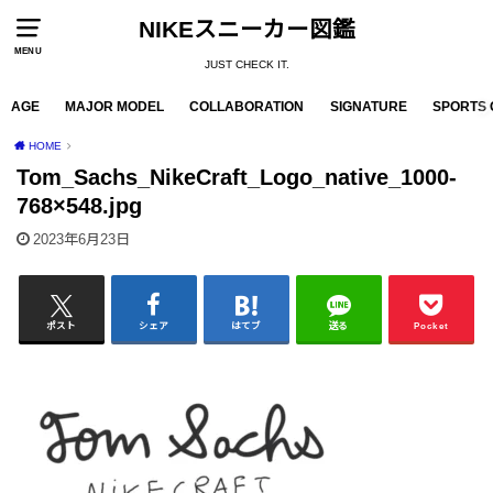
NIKEスニーカー図鑑
MENU
JUST CHECK IT.
AGE
MAJOR MODEL
COLLABORATION
SIGNATURE
SPORTS 
HOME
Tom_Sachs_NikeCraft_Logo_native_1000-
768×548.jpg
2023年6月23日
ポスト
シェア
はてブ
送る
Pocket