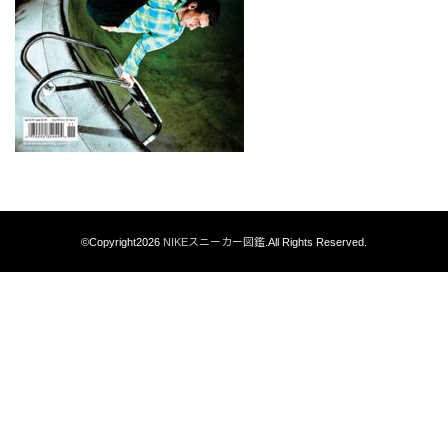
©Copyright2026
NIKEスニーカー図鑑
.All Rights Reserved.