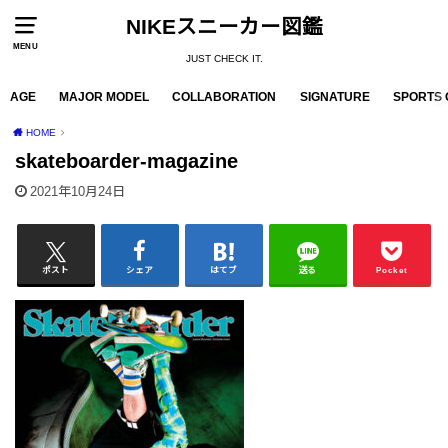
NIKEスニーカー図鑑
MENU
JUST CHECK IT.
AGE
MAJOR MODEL
COLLABORATION
SIGNATURE
SPORTS 
HOME
skateboarder-magazine
2021年10月24日
ポスト
シェア
はてブ
送る
Pocket