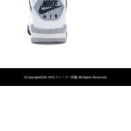
©Copyright2026
NIKEスニーカー図鑑
.All Rights Reserved.