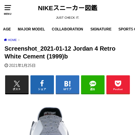
NIKEスニーカー図鑑
MENU
JUST CHECK IT.
AGE
MAJOR MODEL
COLLABORATION
SIGNATURE
SPORTS 
HOME
Screenshot_2021-01-12 Jordan 4 Retro
White Cement (1999)b
2021年1月25日
ポスト
シェア
はてブ
送る
Pocket