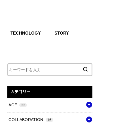
TECHNOLOGY
STORY
IKE SB
CG
Air
React
Shoxs
Zoom X
Vapor Weave
Flyknit
カテゴリー
AGE
22
COLLABORATION
16