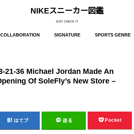
NIKEスニーカー図鑑
JUST CHECK IT.
COLLABORATION
SIGNATURE
SPORTS GENRE
Supreme
Stüssy
Off-White
Travis Scott
Fear of God
COMME des GARÇONS
Undercover
Fragment Design
Sacai
Others
Michael Jordan
Anfernee “Penny” Hardaway
Charles Barkley
Kobe Bryant
LeBron James
Kyrie Irving
Kevin Durant
Others
Basketball
Running
Skateboarding / N
Trainning
Soccer
Outdoor / NIKE A
13-21-36 Michael Jordan Made An
pening Of SoleFly’s New Store –
Pocket
はてブ
送る