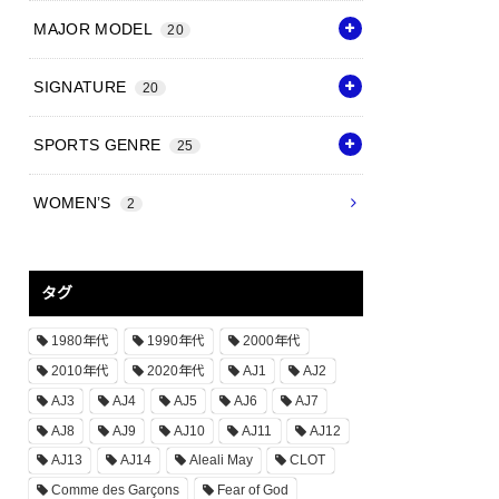
MAJOR MODEL
20
SIGNATURE
20
SPORTS GENRE
25
WOMEN’S
2
タグ
1980年代
1990年代
2000年代
2010年代
2020年代
AJ1
AJ2
AJ3
AJ4
AJ5
AJ6
AJ7
AJ8
AJ9
AJ10
AJ11
AJ12
AJ13
AJ14
Aleali May
CLOT
Comme des Garçons
Fear of God