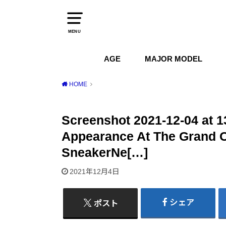
MENU
AGE
MAJOR MODEL
1970s
1980s
1990s
2000s
2010s
2020s
Air Jordan
Air Max
Air Force 1
Dunk
HOME
Screenshot 2021-12-04 at 
Appearance At The Grand O
SneakerNe[…]
2021年12月4日
シェア
ポスト