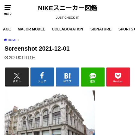
NIKEスニーカー図鑑
MENU
JUST CHECK IT.
AGE
MAJOR MODEL
COLLABORATION
SIGNATURE
SPORTS 
HOME
Screenshot 2021-12-01
2021年12月1日
ポスト
シェア
はてブ
送る
Pocket