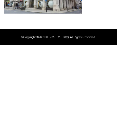
©Copyright2026
NIKEスニーカー図鑑
.All Rights Reserved.