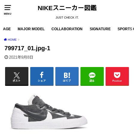
NIKEスニーカー図鑑
MENU
JUST CHECK IT.
AGE
MAJOR MODEL
COLLABORATION
SIGNATURE
SPORTS 
HOME
799717_01.jpg-1
2021年9月8日
ポスト
シェア
はてブ
送る
Pocket