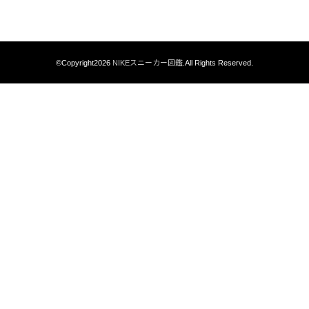
©Copyright2026
NIKEスニーカー図鑑
.All Rights Reserved.