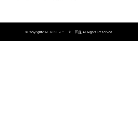
©Copyright2026
NIKEスニーカー図鑑
.All Rights Reserved.