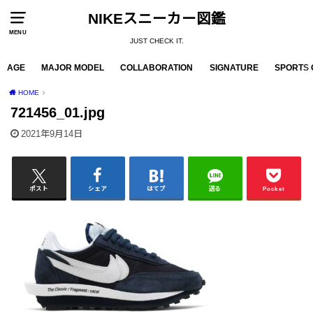
NIKEスニーカー図鑑
MENU
JUST CHECK IT.
AGE
MAJOR MODEL
COLLABORATION
SIGNATURE
SPORTS 
HOME
721456_01.jpg
2021年9月14日
ポスト
シェア
はてブ
送る
Pocket