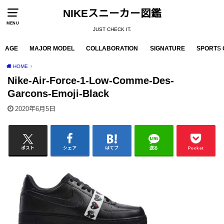
NIKEスニーカー図鑑
MENU
JUST CHECK IT.
AGE
MAJOR MODEL
COLLABORATION
SIGNATURE
SPORTS 
HOME
Nike-Air-Force-1-Low-Comme-Des-
Garcons-Emoji-Black
2020年6月5日
ポスト
シェア
はてブ
送る
Pocket