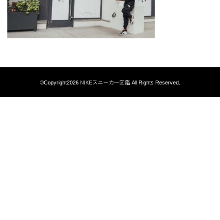
©Copyright2026
NIKEスニーカー図鑑
.All Rights Reserved.