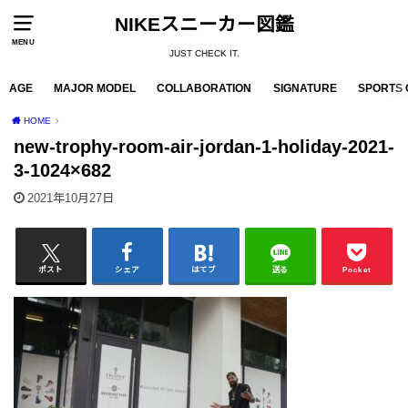
NIKEスニーカー図鑑
MENU
JUST CHECK IT.
AGE
MAJOR MODEL
COLLABORATION
SIGNATURE
SPORTS 
HOME
new-trophy-room-air-jordan-1-holiday-2021-
3-1024×682
2021年10月27日
ポスト
シェア
はてブ
送る
Pocket