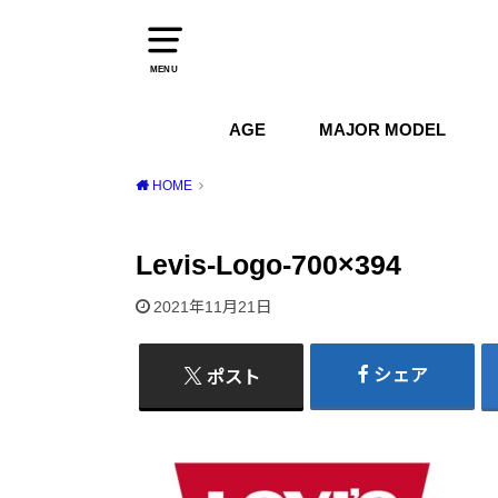
MENU
AGE
MAJOR MODEL
1970s
1980s
1990s
2000s
2010s
2020s
Air Jordan
Air Max
Air Force 1
Dunk
HOME
Levis-Logo-700×394
2021年11月21日
シェア
ポスト