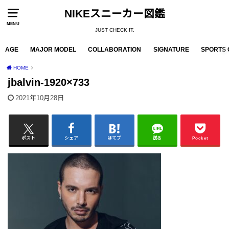
NIKEスニーカー図鑑
MENU
JUST CHECK IT.
AGE
MAJOR MODEL
COLLABORATION
SIGNATURE
SPORTS 
HOME
jbalvin-1920×733
2021年10月28日
ポスト
シェア
はてブ
送る
Pocket