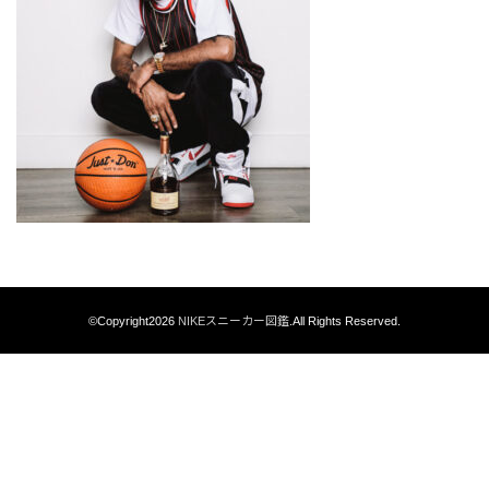
©Copyright2026
NIKEスニーカー図鑑
.All Rights Reserved.