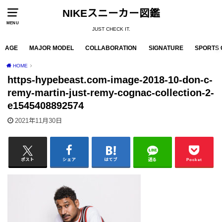
NIKEスニーカー図鑑
MENU
JUST CHECK IT.
AGE
MAJOR MODEL
COLLABORATION
SIGNATURE
SPORTS 
HOME
https-hypebeast.com-image-2018-10-don-c-
remy-martin-just-remy-cognac-collection-2-
e1545408892574
2021年11月30日
ポスト
シェア
はてブ
送る
Pocket