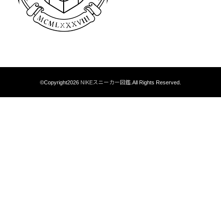
©Copyright2026
NIKEスニーカー図鑑
.All Rights Reserved.