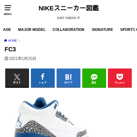
NIKEスニーカー図鑑
MENU
JUST CHECK IT.
AGE
MAJOR MODEL
COLLABORATION
SIGNATURE
SPORTS 
HOME
FC3
2021年1月25日
ポスト
シェア
はてブ
送る
Pocket