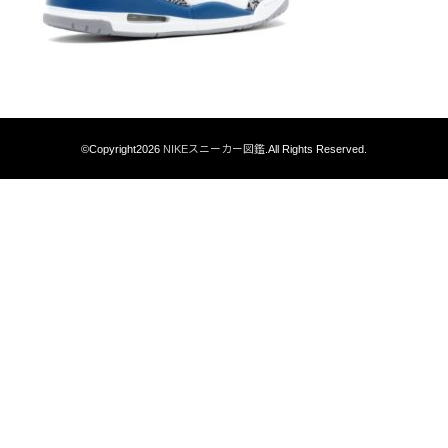
©Copyright2026
NIKEスニーカー図鑑
.All Rights Reserved.