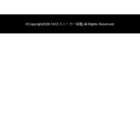
©Copyright2026
NIKEスニーカー図鑑
.All Rights Reserved.