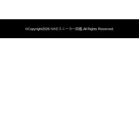
©Copyright2026
NIKEスニーカー図鑑
.All Rights Reserved.