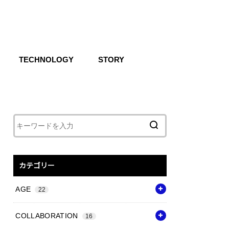
TECHNOLOGY
STORY
IKE SB
CG
Air
React
Shoxs
Zoom X
Vapor Weave
Flyknit
カテゴリー
AGE
22
COLLABORATION
16