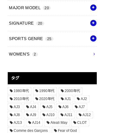
MAJOR MODEL
20
SIGNATURE
20
SPORTS GENRE
25
WOMEN’S
2
タグ
1980年代
1990年代
2000年代
2010年代
2020年代
AJ1
AJ2
AJ3
AJ4
AJ5
AJ6
AJ7
AJ8
AJ9
AJ10
AJ11
AJ12
AJ13
AJ14
Aleali May
CLOT
Comme des Garçons
Fear of God