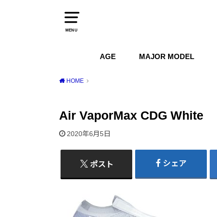
MENU
AGE
MAJOR MODEL
1970s
1980s
1990s
2000s
2010s
2020s
Air Jordan
Air Max
Air Force 1
Dunk
HOME
Air VaporMax CDG White
2020年6月5日
シェア
ポスト