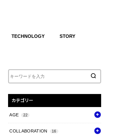
TECHNOLOGY
STORY
IKE SB
CG
Air
React
Shoxs
Zoom X
Vapor Weave
Flyknit
カテゴリー
AGE
22
COLLABORATION
16