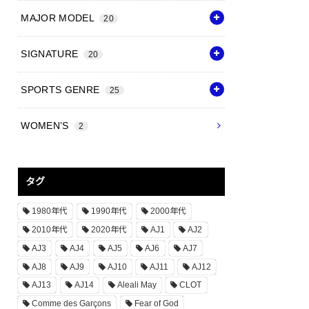
MAJOR MODEL
20
SIGNATURE
20
SPORTS GENRE
25
WOMEN’S
2
タグ
1980年代
1990年代
2000年代
2010年代
2020年代
AJ1
AJ2
AJ3
AJ4
AJ5
AJ6
AJ7
AJ8
AJ9
AJ10
AJ11
AJ12
AJ13
AJ14
Aleali May
CLOT
Comme des Garçons
Fear of God