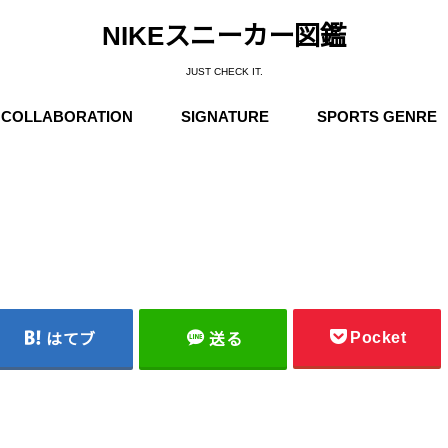
NIKEスニーカー図鑑
JUST CHECK IT.
COLLABORATION
SIGNATURE
SPORTS GENRE
Supreme
Stüssy
Off-White
Travis Scott
Fear of God
COMME des GARÇONS
Undercover
Fragment Design
Sacai
Others
Michael Jordan
Anfernee “Penny” Hardaway
Charles Barkley
Kobe Bryant
LeBron James
Kyrie Irving
Kevin Durant
Others
Basketball
Running
Skateboarding / N
Trainning
Soccer
Outdoor / NIKE A
Pocket
はてブ
送る