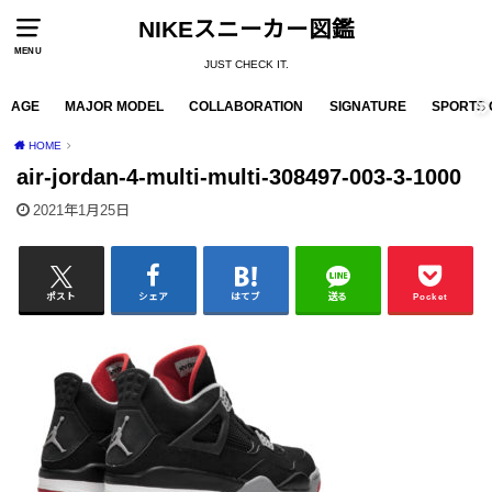
NIKEスニーカー図鑑
MENU
JUST CHECK IT.
AGE
MAJOR MODEL
COLLABORATION
SIGNATURE
SPORTS 
HOME
air-jordan-4-multi-multi-308497-003-3-1000
2021年1月25日
ポスト
シェア
はてブ
送る
Pocket