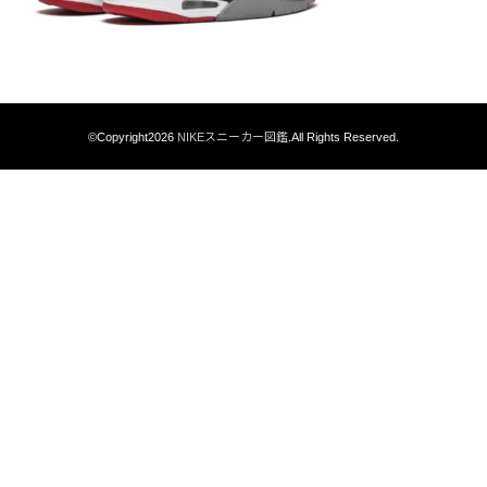
©Copyright2026
NIKEスニーカー図鑑
.All Rights Reserved.