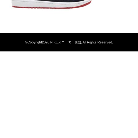
©Copyright2026
NIKEスニーカー図鑑
.All Rights Reserved.