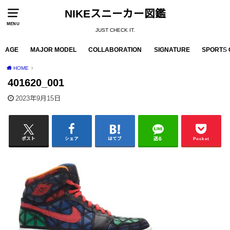
NIKEスニーカー図鑑
MENU
JUST CHECK IT.
AGE
MAJOR MODEL
COLLABORATION
SIGNATURE
SPORTS 
HOME
401620_001
2023年9月15日
ポスト
シェア
はてブ
送る
Pocket