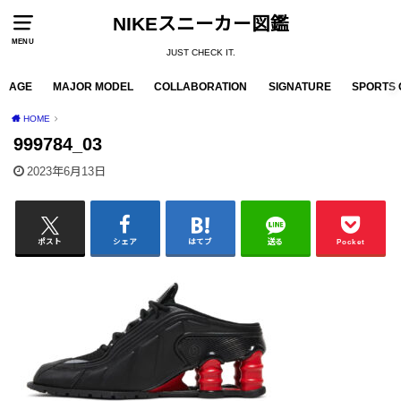
NIKEスニーカー図鑑
MENU
JUST CHECK IT.
AGE
MAJOR MODEL
COLLABORATION
SIGNATURE
SPORTS 
HOME
999784_03
2023年6月13日
ポスト
シェア
はてブ
送る
Pocket