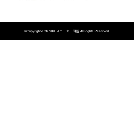
©Copyright2026
NIKEスニーカー図鑑
.All Rights Reserved.