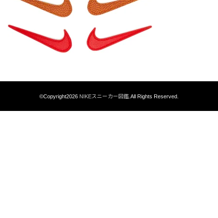
©Copyright2026
NIKEスニーカー図鑑
.All Rights Reserved.