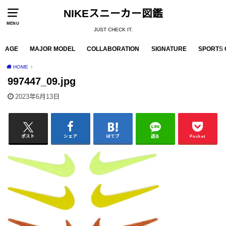
NIKEスニーカー図鑑
MENU
JUST CHECK IT.
AGE
MAJOR MODEL
COLLABORATION
SIGNATURE
SPORTS 
HOME
997447_09.jpg
2023年6月13日
ポスト
シェア
はてブ
送る
Pocket