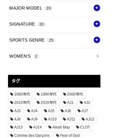
MAJOR MODEL
20
SIGNATURE
20
SPORTS GENRE
25
WOMEN’S
2
タグ
1980年代
1990年代
2000年代
2010年代
2020年代
AJ1
AJ2
AJ3
AJ4
AJ5
AJ6
AJ7
AJ8
AJ9
AJ10
AJ11
AJ12
AJ13
AJ14
Aleali May
CLOT
Comme des Garçons
Fear of God