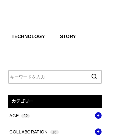
TECHNOLOGY
STORY
IKE SB
CG
Air
React
Shoxs
Zoom X
Vapor Weave
Flyknit
カテゴリー
AGE
22
COLLABORATION
16