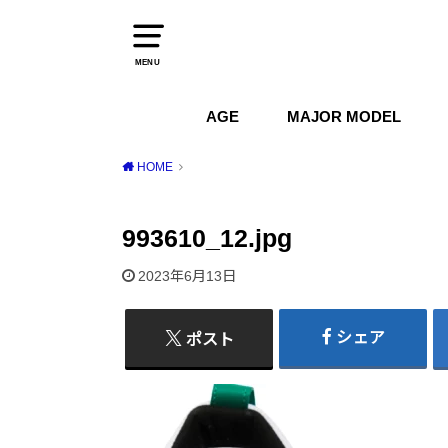
MENU
AGE
MAJOR MODEL
1970s
1980s
1990s
2000s
2010s
2020s
Air Jordan
Air Max
Air Force 1
Dunk
HOME
993610_12.jpg
2023年6月13日
シェア
ポスト