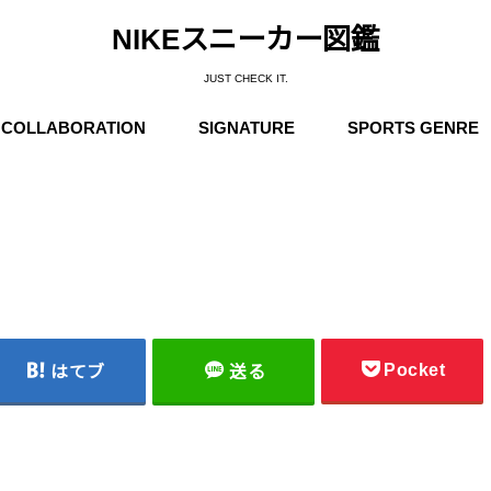
NIKEスニーカー図鑑
JUST CHECK IT.
COLLABORATION
SIGNATURE
SPORTS GENRE
Supreme
Stüssy
Off-White
Travis Scott
Fear of God
COMME des GARÇONS
Undercover
Fragment Design
Sacai
Others
Michael Jordan
Anfernee “Penny” Hardaway
Charles Barkley
Kobe Bryant
LeBron James
Kyrie Irving
Kevin Durant
Others
Basketball
Running
Skateboarding / N
Trainning
Soccer
Outdoor / NIKE A
Pocket
はてブ
送る