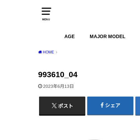
MENU
AGE
MAJOR MODEL
1970s
1980s
1990s
2000s
2010s
2020s
Air Jordan
Air Max
Air Force 1
Dunk
HOME
993610_04
2023年6月13日
シェア
ポスト