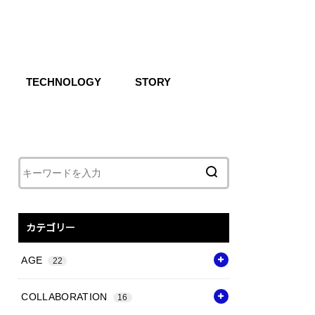
TECHNOLOGY
STORY
IKE SB
CG
Air
React
Shoxs
Zoom X
Vapor Weave
Flyknit
カテゴリー
AGE
22
COLLABORATION
16