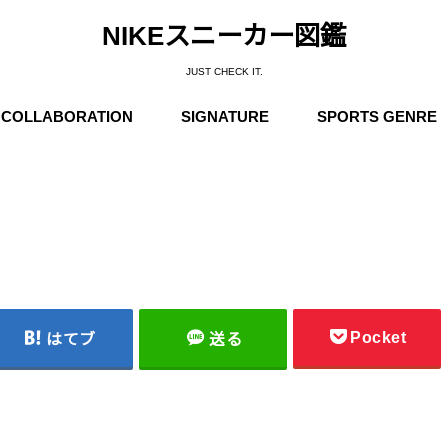
NIKEスニーカー図鑑
JUST CHECK IT.
COLLABORATION
SIGNATURE
SPORTS GENRE
Supreme
Stüssy
Off-White
Travis Scott
Fear of God
COMME des GARÇONS
Undercover
Fragment Design
Sacai
Others
Michael Jordan
Anfernee “Penny” Hardaway
Charles Barkley
Kobe Bryant
LeBron James
Kyrie Irving
Kevin Durant
Others
Basketball
Running
Skateboarding / N
Trainning
Soccer
Outdoor / NIKE A
Pocket
はてブ
送る