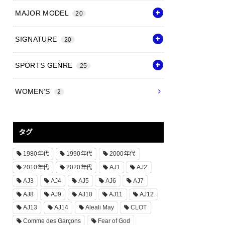
MAJOR MODEL
20
SIGNATURE
20
SPORTS GENRE
25
WOMEN’S
2
タグ
1980年代
1990年代
2000年代
2010年代
2020年代
AJ1
AJ2
AJ3
AJ4
AJ5
AJ6
AJ7
AJ8
AJ9
AJ10
AJ11
AJ12
AJ13
AJ14
Aleali May
CLOT
Comme des Garçons
Fear of God