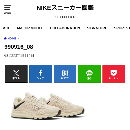
NIKEスニーカー図鑑
MENU
JUST CHECK IT.
AGE
MAJOR MODEL
COLLABORATION
SIGNATURE
SPORTS 
HOME
990916_08
2023年6月14日
ポスト
シェア
はてブ
送る
Pocket