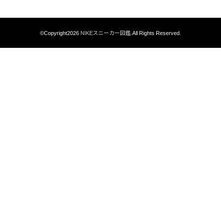
©Copyright2026
NIKEスニーカー図鑑
.All Rights Reserved.