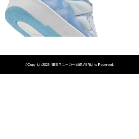
©Copyright2026
NIKEスニーカー図鑑
.All Rights Reserved.