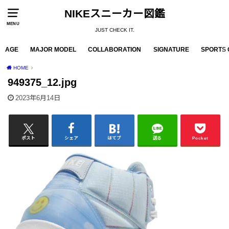
NIKEスニーカー図鑑
MENU
JUST CHECK IT.
AGE
MAJOR MODEL
COLLABORATION
SIGNATURE
SPORTS 
HOME
949375_12.jpg
2023年6月14日
ポスト
シェア
はてブ
送る
Pocket