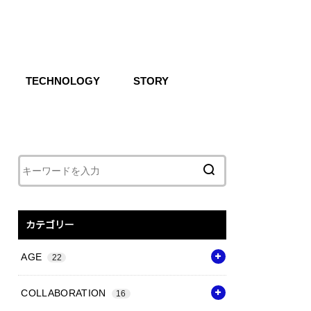
TECHNOLOGY
STORY
IKE SB
CG
Air
React
Shoxs
Zoom X
Vapor Weave
Flyknit
カテゴリー
AGE
22
COLLABORATION
16