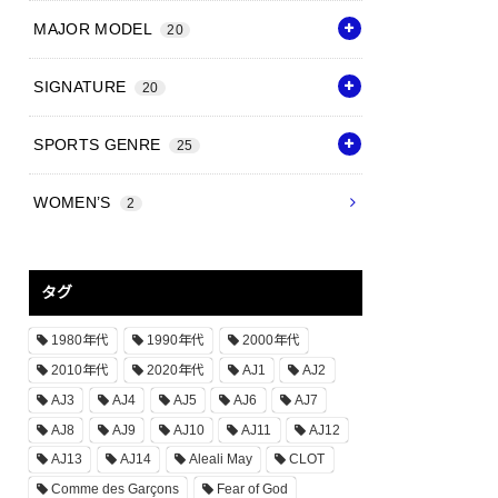
MAJOR MODEL
20
SIGNATURE
20
SPORTS GENRE
25
WOMEN’S
2
タグ
1980年代
1990年代
2000年代
2010年代
2020年代
AJ1
AJ2
AJ3
AJ4
AJ5
AJ6
AJ7
AJ8
AJ9
AJ10
AJ11
AJ12
AJ13
AJ14
Aleali May
CLOT
Comme des Garçons
Fear of God