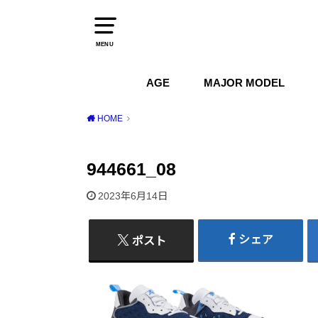
MENU
AGE
MAJOR MODEL
1970s
1980s
1990s
2000s
2010s
2020s
Air Jordan
Air Max
Air Force 1
Dunk
HOME
944661_08
2023年6月14日
シェア
ポスト