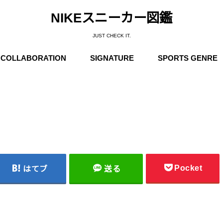
NIKEスニーカー図鑑
JUST CHECK IT.
COLLABORATION
SIGNATURE
SPORTS GENRE
Supreme
Stüssy
Off-White
Travis Scott
Fear of God
COMME des GARÇONS
Undercover
Fragment Design
Sacai
Others
Michael Jordan
Anfernee “Penny” Hardaway
Charles Barkley
Kobe Bryant
LeBron James
Kyrie Irving
Kevin Durant
Others
Basketball
Running
Skateboarding / N
Trainning
Soccer
Outdoor / NIKE A
Pocket
はてブ
送る