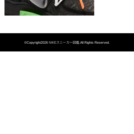
©Copyright2026
NIKEスニーカー図鑑
.All Rights Reserved.