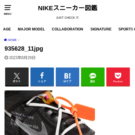
NIKEスニーカー図鑑
MENU
JUST CHECK IT.
AGE
MAJOR MODEL
COLLABORATION
SIGNATURE
SPORTS 
HOME
935628_11jpg
2023年8月29日
ポスト
シェア
はてブ
送る
Pocket