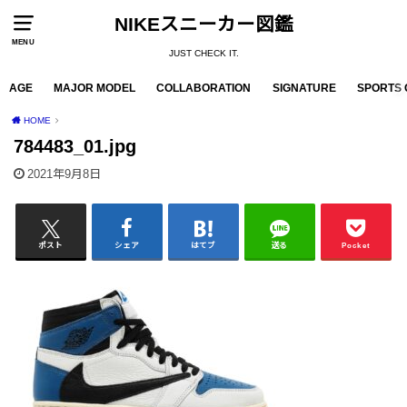
NIKEスニーカー図鑑
MENU
JUST CHECK IT.
AGE
MAJOR MODEL
COLLABORATION
SIGNATURE
SPORTS 
HOME
784483_01.jpg
2021年9月8日
ポスト
シェア
はてブ
送る
Pocket