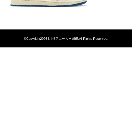
©Copyright2026
NIKEスニーカー図鑑
.All Rights Reserved.