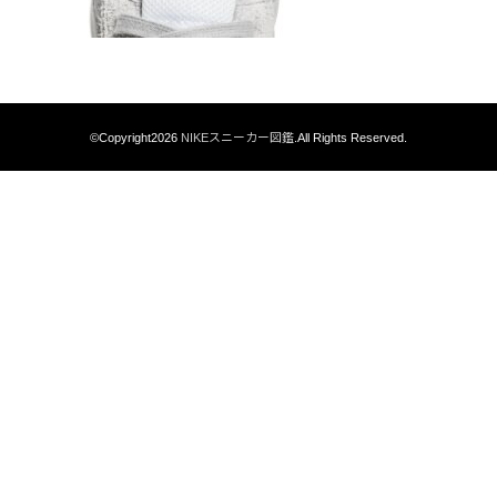
©Copyright2026
NIKEスニーカー図鑑
.All Rights Reserved.