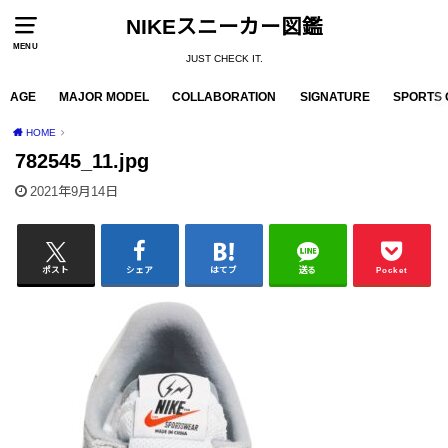
NIKEスニーカー図鑑
MENU
JUST CHECK IT.
AGE
MAJOR MODEL
COLLABORATION
SIGNATURE
SPORTS 
HOME
782545_11.jpg
2021年9月14日
ポスト
シェア
はてブ
送る
Pocket