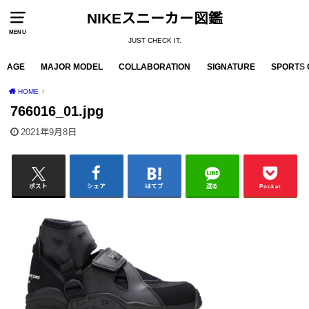
NIKEスニーカー図鑑
MENU
JUST CHECK IT.
AGE
MAJOR MODEL
COLLABORATION
SIGNATURE
SPORTS 
HOME
766016_01.jpg
2021年9月8日
ポスト
シェア
はてブ
送る
Pocket