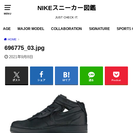
NIKEスニーカー図鑑
MENU
JUST CHECK IT.
AGE
MAJOR MODEL
COLLABORATION
SIGNATURE
SPORTS 
HOME
696775_03.jpg
2021年9月8日
ポスト
シェア
はてブ
送る
Pocket