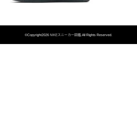
©Copyright2026
NIKEスニーカー図鑑
.All Rights Reserved.