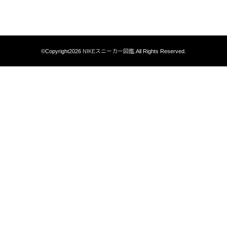
©Copyright2026
NIKEスニーカー図鑑
.All Rights Reserved.