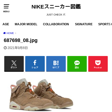
NIKEスニーカー図鑑
MENU
JUST CHECK IT.
AGE
MAJOR MODEL
COLLABORATION
SIGNATURE
SPORTS 
HOME
687698_08.jpg
2021年9月8日
ポスト
シェア
はてブ
送る
Pocket