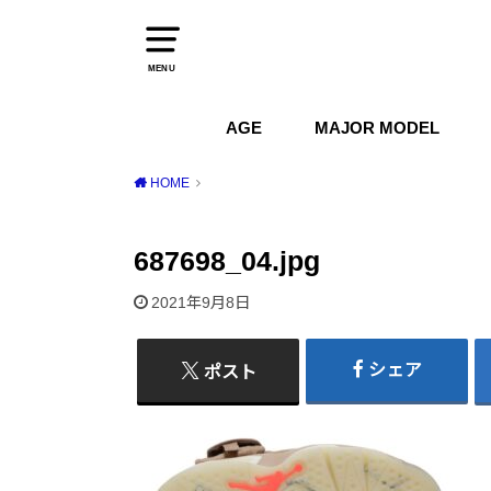
MENU
AGE
MAJOR MODEL
1970s
1980s
1990s
2000s
2010s
2020s
Air Jordan
Air Max
Air Force 1
Dunk
HOME
687698_04.jpg
2021年9月8日
シェア
ポスト