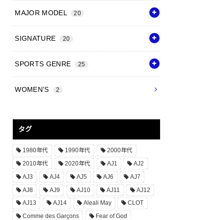
MAJOR MODEL
20
SIGNATURE
20
SPORTS GENRE
25
WOMEN’S
2
タグ
1980年代
1990年代
2000年代
2010年代
2020年代
AJ1
AJ2
AJ3
AJ4
AJ5
AJ6
AJ7
AJ8
AJ9
AJ10
AJ11
AJ12
AJ13
AJ14
Aleali May
CLOT
Comme des Garçons
Fear of God