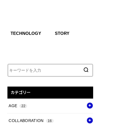
TECHNOLOGY
STORY
IKE SB
CG
Air
React
Shoxs
Zoom X
Vapor Weave
Flyknit
カテゴリー
AGE
22
COLLABORATION
16