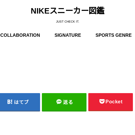
NIKEスニーカー図鑑
JUST CHECK IT.
COLLABORATION
SIGNATURE
SPORTS GENRE
Supreme
Stüssy
Off-White
Travis Scott
Fear of God
COMME des GARÇONS
Undercover
Fragment Design
Sacai
Others
Michael Jordan
Anfernee “Penny” Hardaway
Charles Barkley
Kobe Bryant
LeBron James
Kyrie Irving
Kevin Durant
Others
Basketball
Running
Skateboarding / N
Trainning
Soccer
Outdoor / NIKE A
Pocket
はてブ
送る