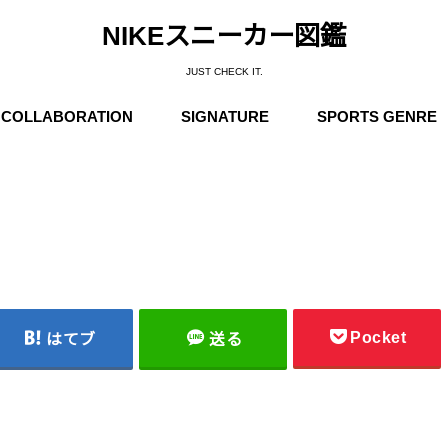
NIKEスニーカー図鑑
JUST CHECK IT.
COLLABORATION
SIGNATURE
SPORTS GENRE
Supreme
Stüssy
Off-White
Travis Scott
Fear of God
COMME des GARÇONS
Undercover
Fragment Design
Sacai
Others
Michael Jordan
Anfernee “Penny” Hardaway
Charles Barkley
Kobe Bryant
LeBron James
Kyrie Irving
Kevin Durant
Others
Basketball
Running
Skateboarding / N
Trainning
Soccer
Outdoor / NIKE A
Pocket
はてブ
送る