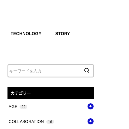
TECHNOLOGY
STORY
IKE SB
CG
Air
React
Shoxs
Zoom X
Vapor Weave
Flyknit
カテゴリー
AGE
22
COLLABORATION
16