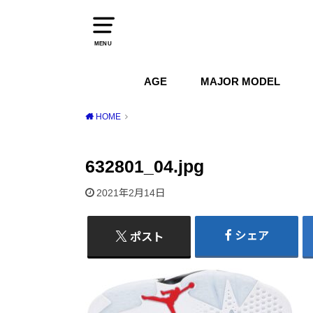
MENU
AGE
MAJOR MODEL
1970s
1980s
1990s
2000s
2010s
2020s
Air Jordan
Air Max
Air Force 1
Dunk
HOME
632801_04.jpg
2021年2月14日
シェア
ポスト