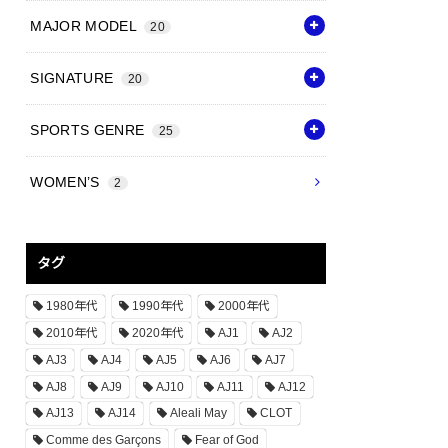
MAJOR MODEL
20
SIGNATURE
20
SPORTS GENRE
25
WOMEN’S
2
タグ
1980年代
1990年代
2000年代
2010年代
2020年代
AJ1
AJ2
AJ3
AJ4
AJ5
AJ6
AJ7
AJ8
AJ9
AJ10
AJ11
AJ12
AJ13
AJ14
Aleali May
CLOT
Comme des Garçons
Fear of God