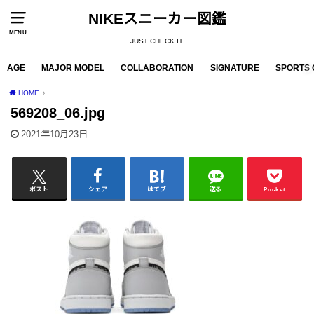
NIKEスニーカー図鑑
MENU
JUST CHECK IT.
AGE
MAJOR MODEL
COLLABORATION
SIGNATURE
SPORTS 
HOME
569208_06.jpg
2021年10月23日
ポスト
シェア
はてブ
送る
Pocket