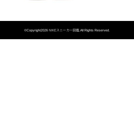
©Copyright2026
NIKEスニーカー図鑑
.All Rights Reserved.