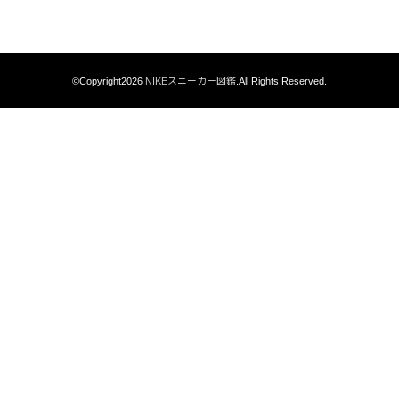
©Copyright2026
NIKEスニーカー図鑑
.All Rights Reserved.