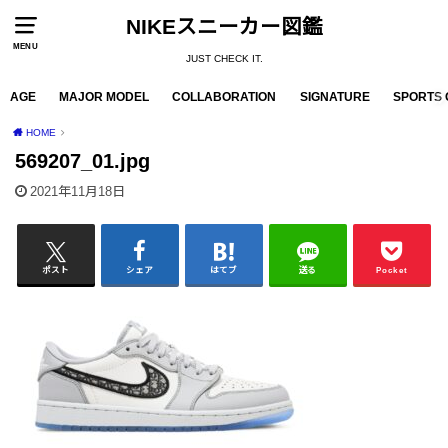
NIKEスニーカー図鑑
MENU
JUST CHECK IT.
AGE
MAJOR MODEL
COLLABORATION
SIGNATURE
SPORTS 
HOME
569207_01.jpg
2021年11月18日
ポスト
シェア
はてブ
送る
Pocket