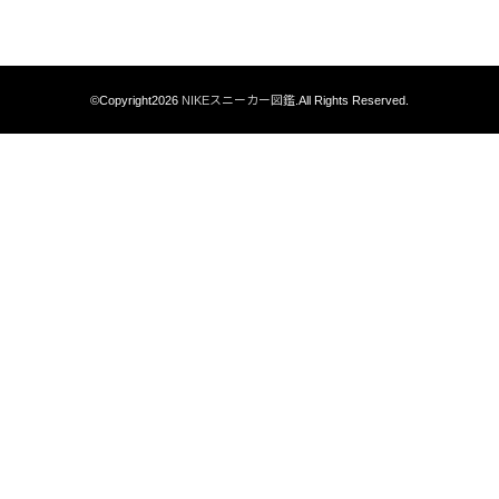
©Copyright2026
NIKEスニーカー図鑑
.All Rights Reserved.