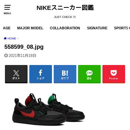
NIKEスニーカー図鑑
MENU
JUST CHECK IT.
AGE
MAJOR MODEL
COLLABORATION
SIGNATURE
SPORTS 
HOME
558599_08.jpg
2021年11月18日
ポスト
シェア
はてブ
送る
Pocket