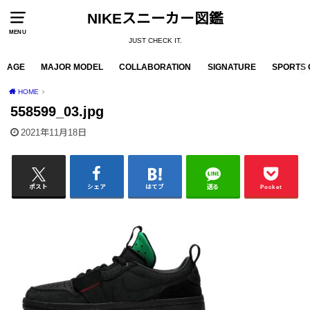
NIKEスニーカー図鑑
MENU
JUST CHECK IT.
AGE
MAJOR MODEL
COLLABORATION
SIGNATURE
SPORTS 
HOME
558599_03.jpg
2021年11月18日
ポスト
シェア
はてブ
送る
Pocket