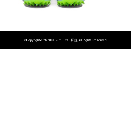
©Copyright2026
NIKEスニーカー図鑑
.All Rights Reserved.