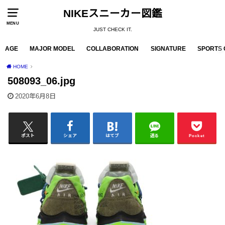
NIKEスニーカー図鑑
MENU
JUST CHECK IT.
AGE
MAJOR MODEL
COLLABORATION
SIGNATURE
SPORTS 
HOME
508093_06.jpg
2020年6月8日
ポスト
シェア
はてブ
送る
Pocket