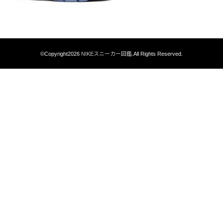
©Copyright2026
NIKEスニーカー図鑑
.All Rights Reserved.