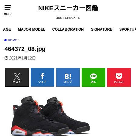
NIKEスニーカー図鑑
MENU
JUST CHECK IT.
AGE
MAJOR MODEL
COLLABORATION
SIGNATURE
SPORTS 
HOME
464372_08.jpg
2021年1月12日
ポスト
シェア
はてブ
送る
Pocket