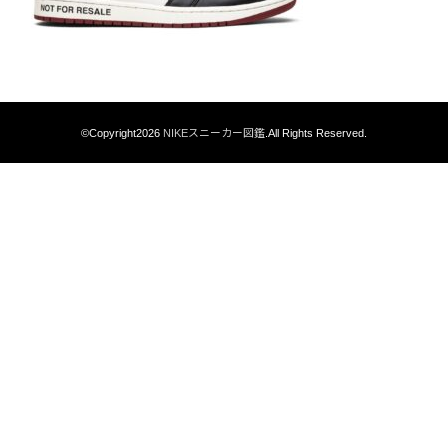
©Copyright2026
NIKEスニーカー図鑑
.All Rights Reserved.