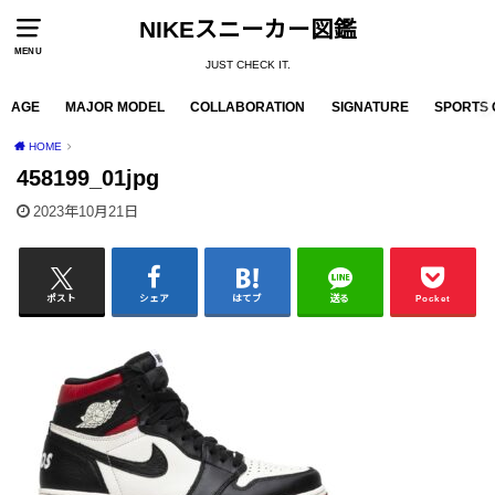
NIKEスニーカー図鑑
MENU
JUST CHECK IT.
AGE
MAJOR MODEL
COLLABORATION
SIGNATURE
SPORTS 
HOME
458199_01jpg
2023年10月21日
ポスト
シェア
はてブ
送る
Pocket