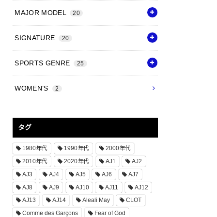
MAJOR MODEL
20
SIGNATURE
20
SPORTS GENRE
25
WOMEN’S
2
タグ
1980年代
1990年代
2000年代
2010年代
2020年代
AJ1
AJ2
AJ3
AJ4
AJ5
AJ6
AJ7
AJ8
AJ9
AJ10
AJ11
AJ12
AJ13
AJ14
Aleali May
CLOT
Comme des Garçons
Fear of God