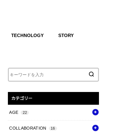
TECHNOLOGY
STORY
IKE SB
CG
Air
React
Shoxs
Zoom X
Vapor Weave
Flyknit
カテゴリー
AGE
22
COLLABORATION
16