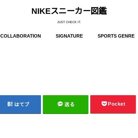
NIKEスニーカー図鑑
JUST CHECK IT.
COLLABORATION
SIGNATURE
SPORTS GENRE
Supreme
Stüssy
Off-White
Travis Scott
Fear of God
COMME des GARÇONS
Undercover
Fragment Design
Sacai
Others
Michael Jordan
Anfernee “Penny” Hardaway
Charles Barkley
Kobe Bryant
LeBron James
Kyrie Irving
Kevin Durant
Others
Basketball
Running
Skateboarding / N
Trainning
Soccer
Outdoor / NIKE A
Pocket
はてブ
送る