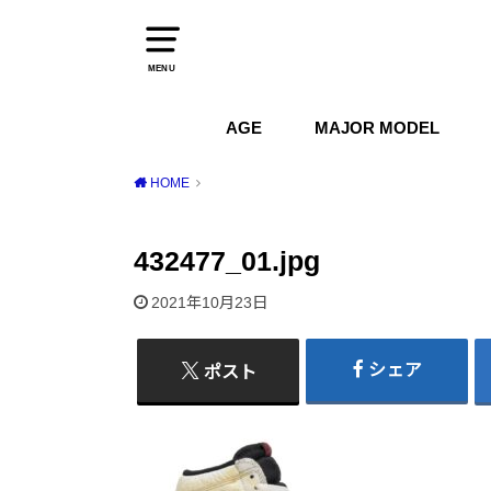
MENU
AGE
MAJOR MODEL
1970s
1980s
1990s
2000s
2010s
2020s
Air Jordan
Air Max
Air Force 1
Dunk
HOME
432477_01.jpg
2021年10月23日
シェア
ポスト