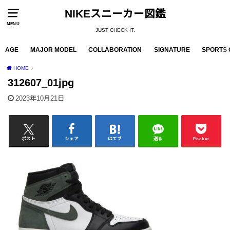
NIKEスニーカー図鑑
MENU
JUST CHECK IT.
AGE
MAJOR MODEL
COLLABORATION
SIGNATURE
SPORTS 
HOME
312607_01jpg
2023年10月21日
ポスト
シェア
はてブ
送る
Pocket