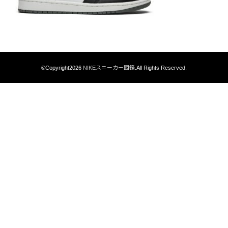
©Copyright2026
NIKEスニーカー図鑑
.All Rights Reserved.