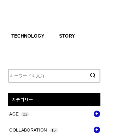
TECHNOLOGY
STORY
IKE SB
CG
Air
React
Shoxs
Zoom X
Vapor Weave
Flyknit
カテゴリー
AGE
22
COLLABORATION
16