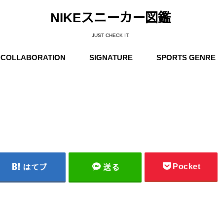
NIKEスニーカー図鑑
JUST CHECK IT.
COLLABORATION
SIGNATURE
SPORTS GENRE
Supreme
Stüssy
Off-White
Travis Scott
Fear of God
COMME des GARÇONS
Undercover
Fragment Design
Sacai
Others
Michael Jordan
Anfernee “Penny” Hardaway
Charles Barkley
Kobe Bryant
LeBron James
Kyrie Irving
Kevin Durant
Others
Basketball
Running
Skateboarding / N
Trainning
Soccer
Outdoor / NIKE A
Pocket
はてブ
送る