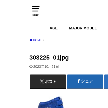
MENU
AGE
MAJOR MODEL
1970s
1980s
1990s
2000s
2010s
2020s
Air Jordan
Air Max
Air Force 1
Dunk
HOME
303225_01jpg
2023年10月21日
シェア
ポスト