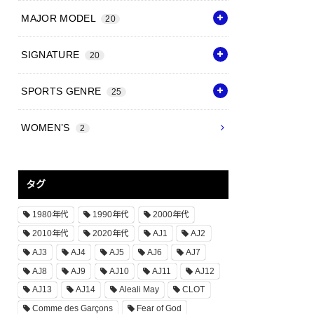
MAJOR MODEL
20
SIGNATURE
20
SPORTS GENRE
25
WOMEN’S
2
タグ
1980年代
1990年代
2000年代
2010年代
2020年代
AJ1
AJ2
AJ3
AJ4
AJ5
AJ6
AJ7
AJ8
AJ9
AJ10
AJ11
AJ12
AJ13
AJ14
Aleali May
CLOT
Comme des Garçons
Fear of God