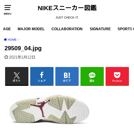
NIKEスニーカー図鑑
MENU
JUST CHECK IT.
AGE
MAJOR MODEL
COLLABORATION
SIGNATURE
SPORTS 
HOME
29509_04.jpg
2021年1月12日
ポスト
シェア
はてブ
送る
Pocket