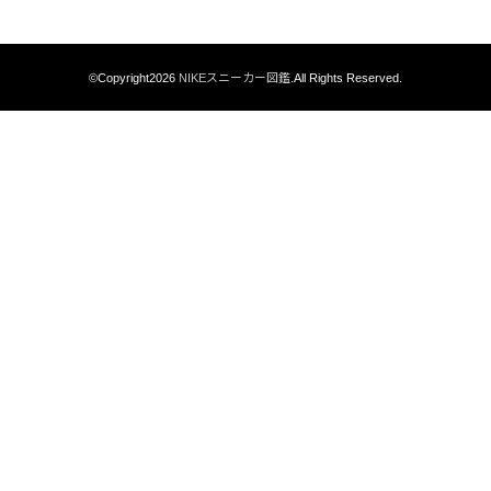
©Copyright2026
NIKEスニーカー図鑑
.All Rights Reserved.